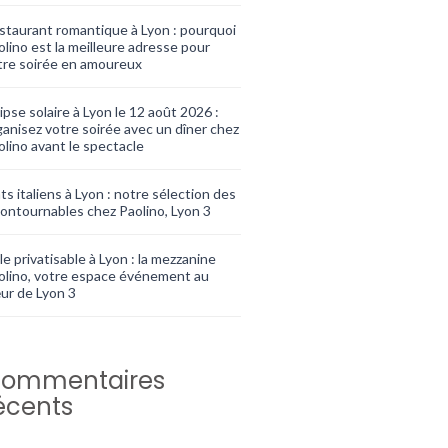
staurant romantique à Lyon : pourquoi
olino est la meilleure adresse pour
tre soirée en amoureux
ipse solaire à Lyon le 12 août 2026 :
ganisez votre soirée avec un dîner chez
olino avant le spectacle
ts italiens à Lyon : notre sélection des
contournables chez Paolino, Lyon 3
le privatisable à Lyon : la mezzanine
olino, votre espace événement au
ur de Lyon 3
ommentaires
écents