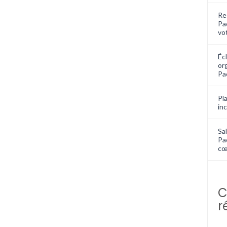
Re
Pa
vo
Écl
or
Pa
Pla
in
Sal
Pa
cœ
C
r