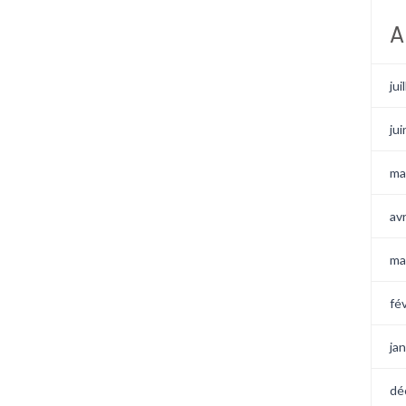
A
jui
ju
ma
av
ma
fé
ja
dé