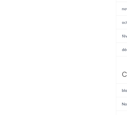
no
oc
fé
dé
C
bl
No