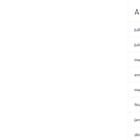
A
jui
ju
ma
av
ma
fé
ja
dé