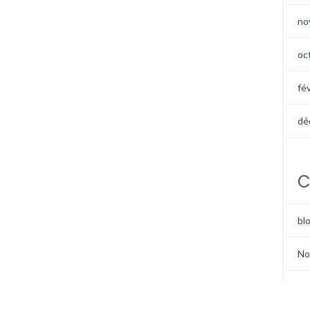
no
oc
fé
dé
C
bl
No