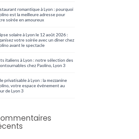
staurant romantique à Lyon : pourquoi
olino est la meilleure adresse pour
tre soirée en amoureux
ipse solaire à Lyon le 12 août 2026 :
ganisez votre soirée avec un dîner chez
olino avant le spectacle
ts italiens à Lyon : notre sélection des
contournables chez Paolino, Lyon 3
le privatisable à Lyon : la mezzanine
olino, votre espace événement au
ur de Lyon 3
ommentaires
écents