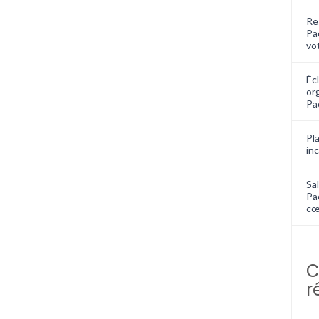
Re
Pa
vo
Écl
or
Pa
Pla
in
Sal
Pa
cœ
C
r