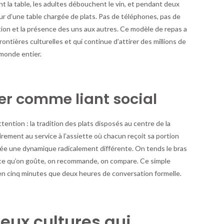
ent la table, les adultes débouchent le vin, et pendant deux
our d’une table chargée de plats. Pas de téléphones, pas de
ation et la présence des uns aux autres. Ce modèle de repas a
ontières culturelles et qui continue d’attirer des millions de
 monde entier.
er comme liant social
ttention : la tradition des plats disposés au centre de la
rement au service à l’assiette où chacun reçoit sa portion
crée une dynamique radicalement différente. On tends le bras
 ce qu’on goûte, on recommande, on compare. Ce simple
 en cinq minutes que deux heures de conversation formelle.
 deux cultures qui