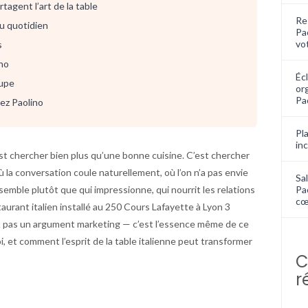
rtagent l’art de la table
Re
au quotidien
Pa
vo
s
ino
Écl
oupe
or
Pa
ez Paolino
Pla
in
est chercher bien plus qu’une bonne cuisine. C’est chercher
 où la conversation coule naturellement, où l’on n’a pas envie
Sal
assemble plutôt que qui impressionne, qui nourrit les relations
Pa
cœ
aurant italien installé au 250 Cours Lafayette à Lyon 3
’est pas un argument marketing — c’est l’essence même de ce
, et comment l’esprit de la table italienne peut transformer
C
r