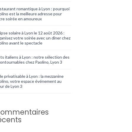
staurant romantique à Lyon : pourquoi
olino est la meilleure adresse pour
tre soirée en amoureux
ipse solaire à Lyon le 12 août 2026 :
ganisez votre soirée avec un dîner chez
olino avant le spectacle
ts italiens à Lyon : notre sélection des
contournables chez Paolino, Lyon 3
le privatisable à Lyon : la mezzanine
olino, votre espace événement au
ur de Lyon 3
ommentaires
écents