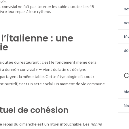
vie.
 convivial ne fait pas tourner les tables toutes les 45
no
ivre leur repas à leur rythme.
oc
l’italienne : une
fé
ie
dé
ur ajoutée du restaurant : c’est le fondement même de la
i a donné « convivial » — vient du latin et désigne
C
 partagent la même table. Cette étymologie dit tout :
 nutritif, c’est un acte social, un moment de vie commune.
bl
No
tuel de cohésion
, le repas du dimanche est un rituel intouchable. Les
nonne