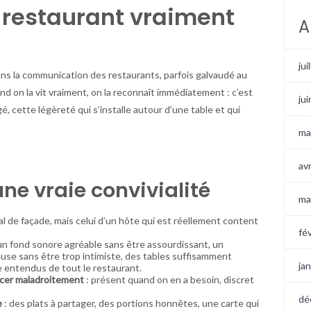
 restaurant vraiment
A
jui
dans la communication des restaurants, parfois galvaudé au
and on la vit vraiment, on la reconnaît immédiatement : c’est
ju
é, cette légèreté qui s’installe autour d’une table et qui
ma
av
une vraie convivialité
ma
al de façade, mais celui d’un hôte qui est réellement content
fé
un fond sonore agréable sans être assourdissant, un
use sans être trop intimiste, des tables suffisamment
ja
e entendus de tout le restaurant.
ancer maladroitement
: présent quand on en a besoin, discret
dé
e
: des plats à partager, des portions honnêtes, une carte qui