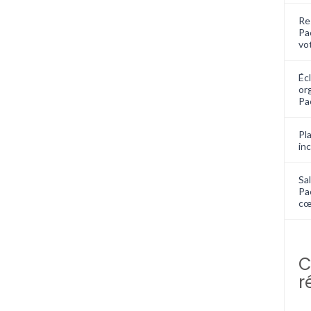
Re
Pa
vo
Écl
or
Pa
Pla
in
Sal
Pa
cœ
C
r