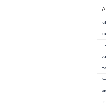
A
jui
ju
ma
av
ma
fé
ja
dé