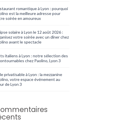
staurant romantique à Lyon : pourquoi
olino est la meilleure adresse pour
tre soirée en amoureux
ipse solaire à Lyon le 12 août 2026 :
ganisez votre soirée avec un dîner chez
olino avant le spectacle
ts italiens à Lyon : notre sélection des
contournables chez Paolino, Lyon 3
le privatisable à Lyon : la mezzanine
olino, votre espace événement au
ur de Lyon 3
ommentaires
écents