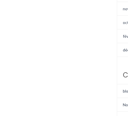
no
oc
fé
dé
C
bl
No