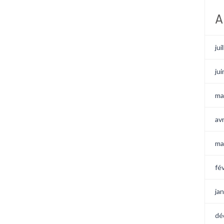
A
jui
ju
ma
av
ma
fé
ja
dé