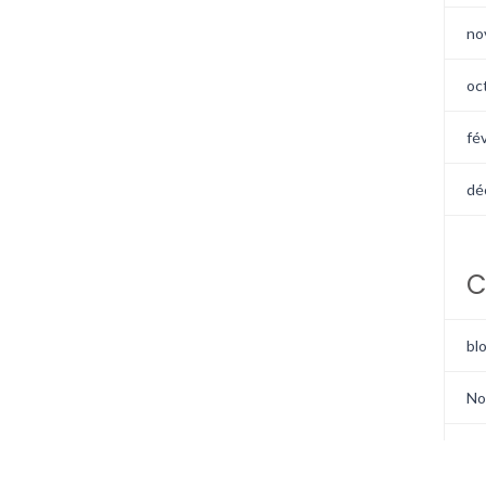
no
oc
fé
dé
C
bl
No