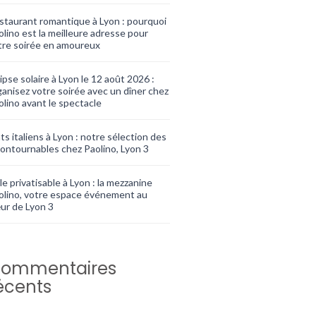
staurant romantique à Lyon : pourquoi
olino est la meilleure adresse pour
tre soirée en amoureux
ipse solaire à Lyon le 12 août 2026 :
ganisez votre soirée avec un dîner chez
olino avant le spectacle
ts italiens à Lyon : notre sélection des
contournables chez Paolino, Lyon 3
le privatisable à Lyon : la mezzanine
olino, votre espace événement au
ur de Lyon 3
ommentaires
écents