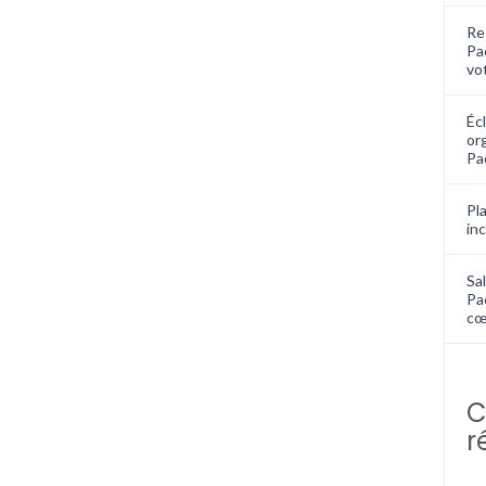
Re
Pa
vo
Écl
or
Pa
Pla
in
Sal
Pa
cœ
C
r