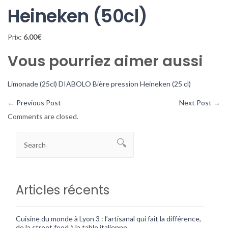
Heineken (50cl)
Prix:
6.00€
Vous pourriez aimer aussi
Limonade (25cl)
DIABOLO
Bière pression Heineken (25 cl)
←
Previous Post
Next Post
→
Comments are closed.
Articles récents
Cuisine du monde à Lyon 3 : l’artisanal qui fait la différence,
de la street food à la table italienne