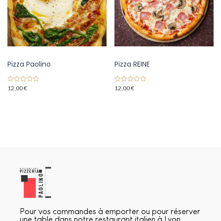
Pizza Paolino
Pizza REINE
12,00
€
12,00
€
0
0
o
o
u
u
t
t
o
o
f
f
5
5
Pour vos commandes à emporter ou pour réserver
une table dans notre restaurant italien à Lyon,