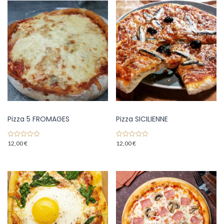
Pizza 5 FROMAGES
Pizza SICILIENNE
12,00
€
12,00
€
0
0
o
o
u
u
t
t
o
o
f
f
5
5