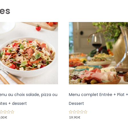
res
nu au choix salade, pizza ou
Menu complet Entrée + Plat 
tes + dessert
Dessert
,00
€
19,90
€
0
o
u
t