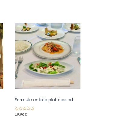
+
Formule entrée plat dessert
19,90
€
0
o
u
t
o
f