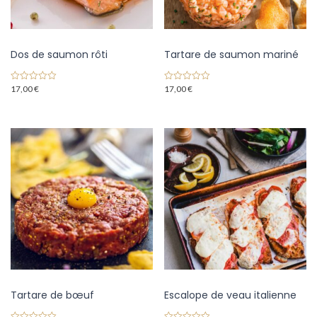
Dos de saumon rôti
Tartare de saumon mariné
17,00
€
17,00
€
0
0
o
o
u
u
t
t
o
o
f
f
5
5
Tartare de bœuf
Escalope de veau italienne