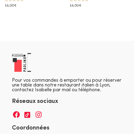
16,00
€
16,00
€
0
0
o
o
u
u
t
t
o
o
f
f
5
5
Pour vos commandes à emporter ou pour réserver
une table dans notre restaurant italien à Lyon,
contactez Isabelle par mail ou téléphone.
Réseaux sociaux
Coordonnées