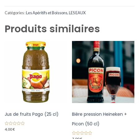
Catégories :
Les Apéritifs et Boissons
,
LES EAUX
Produits similaires
Jus de fruits Pago (25 cl)
Bière pression Heineken +
Picon (50 cl)
4,00
€
0
o
u
7,00
€
0