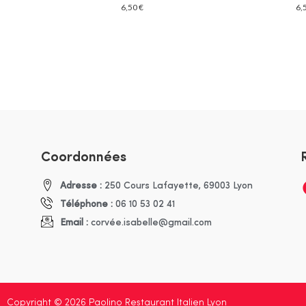
6,50
€
6,
0
0
o
o
u
u
t
t
o
o
f
f
5
5
Coordonnées
Adresse :
250 Cours Lafayette, 69003 Lyon
Téléphone :
06 10 53 02 41
Email :
corvée.isabelle@gmail.com
Copyright © 2026 Paolino Restaurant Italien Lyon