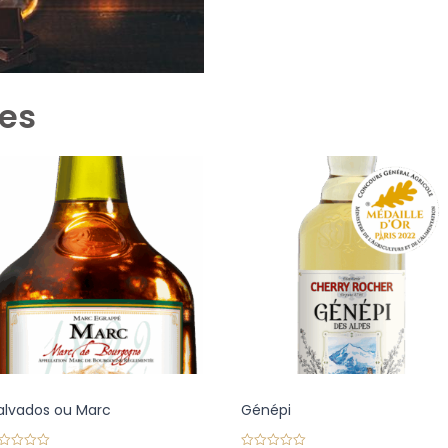
res
alvados ou Marc
Génépi