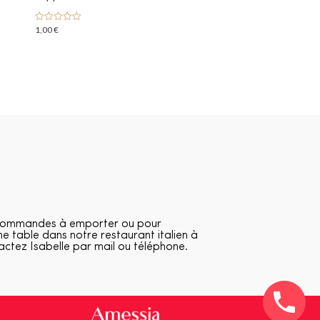
1,00
€
0
o
u
t
o
f
5
commandes à emporter ou pour
ne table dans notre restaurant italien à
actez Isabelle par mail ou téléphone.