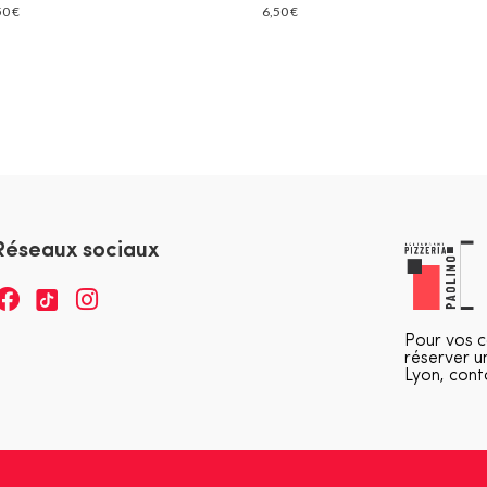
50
€
6,50
€
0
o
u
t
o
f
5
Réseaux sociaux
Pour vos 
réserver u
Lyon, cont