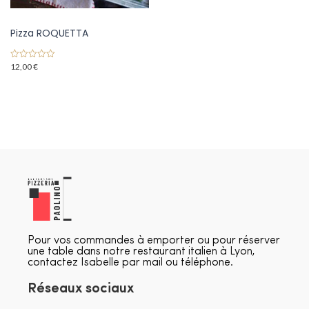
Pizza ROQUETTA
12,00
€
0
o
u
t
o
f
5
Pour vos commandes à emporter ou pour réserver
une table dans notre restaurant italien à Lyon,
contactez Isabelle par mail ou téléphone.
Réseaux sociaux