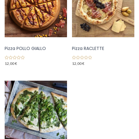
Pizza POLLO GIALLO
Pizza RACLETTE
12,00
€
12,00
€
0
0
o
o
u
u
t
t
o
o
f
f
5
5