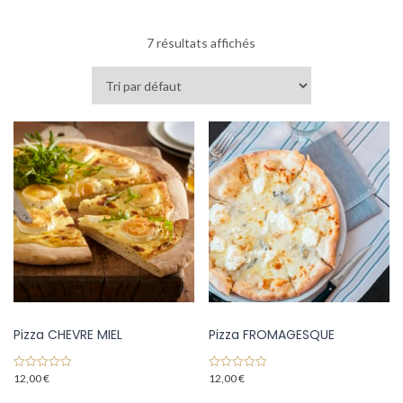
7 résultats affichés
Pizza CHEVRE MIEL
Pizza FROMAGESQUE
12,00
€
12,00
€
0
0
o
o
u
u