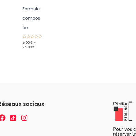
Formule
compos
ée
6,00
€
–
0
o
25,00
€
u
t
o
f
5
Réseaux sociaux
Pour vos 
réserver u